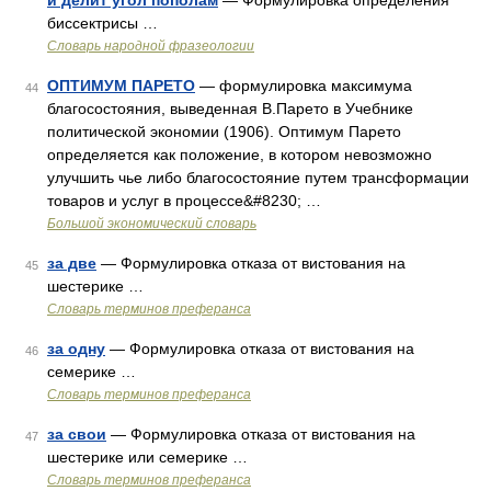
и делит угол пополам
— Формулировка определения
биссектрисы …
Словарь народной фразеологии
ОПТИМУМ ПАРЕТО
— формулировка максимума
44
благосостояния, выведенная В.Парето в Учебнике
политической экономии (1906). Оптимум Парето
определяется как положение, в котором невозможно
улучшить чье либо благосостояние путем трансформации
товаров и услуг в процессе&#8230; …
Большой экономический словарь
за две
— Формулировка отказа от вистования на
45
шестерике …
Словарь терминов преферанса
за одну
— Формулировка отказа от вистования на
46
семерике …
Словарь терминов преферанса
за свои
— Формулировка отказа от вистования на
47
шестерике или семерике …
Словарь терминов преферанса