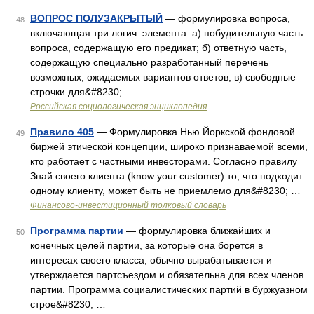
ВОПРОС ПОЛУЗАКРЫТЫЙ
— формулировка вопроса,
48
включающая три логич. элемента: а) побудительную часть
вопроса, содержащую его предикат; б) ответную часть,
содержащую специально разработанный перечень
возможных, ожидаемых вариантов ответов; в) свободные
строчки для&#8230; …
Российская социологическая энциклопедия
Правило 405
— Формулировка Нью Йоркской фондовой
49
биржей этической концепции, широко признаваемой всеми,
кто работает с частными инвесторами. Согласно правилу
Знай своего клиента (know your customer) то, что подходит
одному клиенту, может быть не приемлемо для&#8230; …
Финансово-инвестиционный толковый словарь
Программа партии
— формулировка ближайших и
50
конечных целей партии, за которые она борется в
интересах своего класса; обычно вырабатывается и
утверждается партсъездом и обязательна для всех членов
партии. Программа социалистических партий в буржуазном
строе&#8230; …