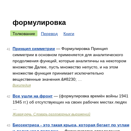
формулировка
Толкование
Перевод
Книги
Принцип симметрии
— Формулировка Принцип
41
симметрии в основном применяется для аналитического
продолжения функций, которые аналитичны на некотором
множестве Далее, пусть множество непусто, и на этом
множестве функция принимает исключительно
вещественные значения.&#8230; …
Википедия
Все ушли на фронт
— (формулировка времён войны 1941
42
1945 гг.) об отсутствующих на своих рабочих местах людях
…
Живая речь. Словарь разговорных выражений
Биссектриса - это такая крыса, которая бегает по углам
43